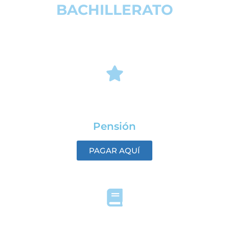
BACHILLERATO
Hemos diseñado tres planes de bachillerato que podrán
satisfacer las necesidades únicas de cada estudiante.
PREMIUM
Pensión
PAGAR AQUÍ
STANDARD